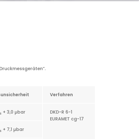
n Druckmessgeräten“.
sunsicherheit
Verfahren
+ 3,0 µbar
DKD-R 6-1
s
EURAMET cg-17
+ 7,1 µbar
s