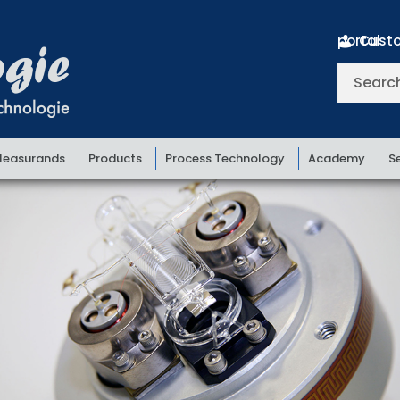
Customer portal
Search
for:
easurands
Products
Process Technology
Academy
S