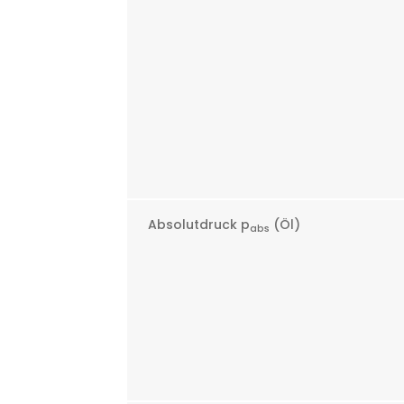
Absolutdruck p
(Öl)
abs