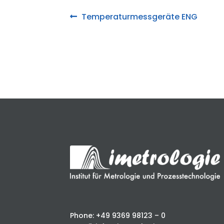
Post
Previous
Temperaturmessgeräte ENG
post:
navigation
Phone: +49 9369 98123 – 0