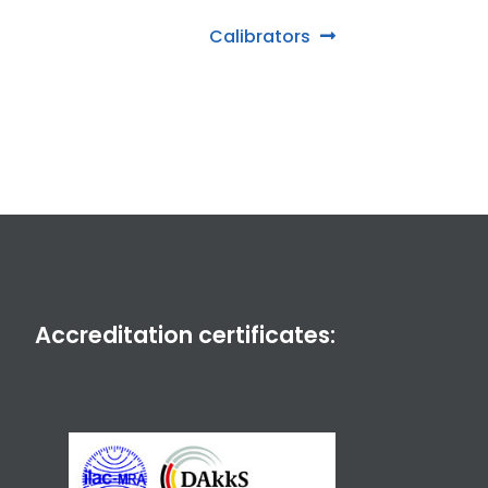
Next
Calibrators
post:
Accreditation certificates: