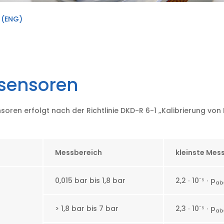
 (ENG)
ksensoren
nsoren erfolgt nach der Richtlinie DKD-R 6-1 „Kalibrierung vo
Messbereich
kleinste Mes
0,015 bar bis 1,8 bar
2,2 ∙ 10
⁻⁵
∙ p
ab
> 1,8 bar bis 7 bar
2,3 ∙ 10
⁻⁵
∙ p
ab