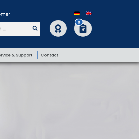
0
ervice & Support
Contact