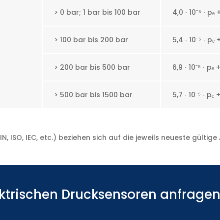
> 0 bar; 1 bar bis 100 bar
4,0 ∙ 10
⁻⁵
∙ pₑ 
> 100 bar bis 200 bar
5,4 ∙ 10
⁻⁵
∙ pₑ 
> 200 bar bis 500 bar
6,9 ∙ 10
⁻⁵
∙ pₑ 
> 500 bar bis 1500 bar
5,7 ∙ 10
⁻⁵
∙ pₑ 
 ISO, IEC, etc.) beziehen sich auf die jeweils neueste gültig
ektrischen Drucksensoren anfrage