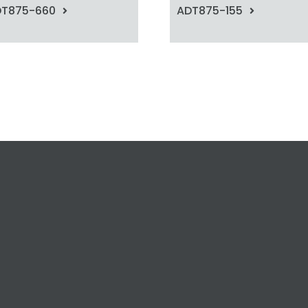
T875-660
ADT875-155