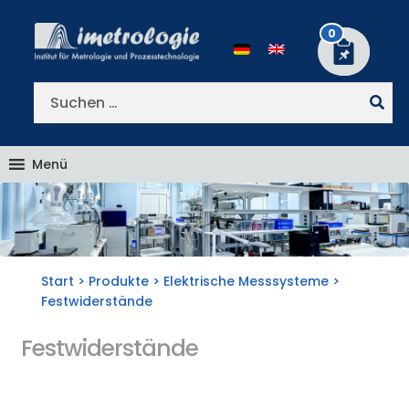
Zur
Zum
Navigation
Inhalt
0
springen
springen
Suchen
nach:
Menü
Start
>
Produkte
>
Elektrische Messsysteme
>
Festwiderstände
Festwiderstände