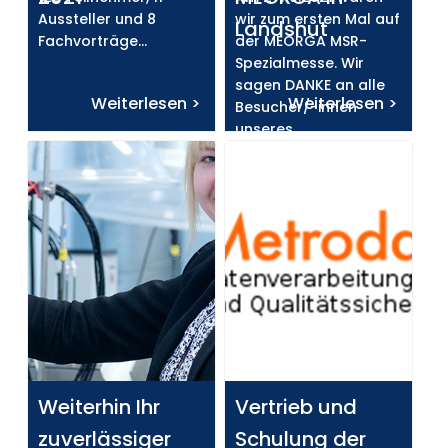
Aussteller und 8
wir zum ersten Mal auf
Landshut
Fachvorträge…
der MEORGA MSR-
Spezialmesse. Wir
sagen DANKE an alle
Weiterlesen >
Weiterlesen >
Besucher/-innen
unseres
Messestandes Q4 für
die vielen
interessanten
Gespräche. Weitere
Details zu der Messe
finden Sie auf dem
Messeflyer oder unter
www.meorga.de.
Weiterhin Ihr
Vertrieb und
zuverlässiger
Schulung der