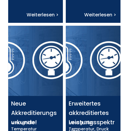
Weiterlesen >
Weiterlesen >
Neue
Erweitertes
Akkreditierungs
akkreditiertes
urkunde!
Leistungsspektr
Messgröße:
Messgröße:
Temperatur
Temperatur, Druck