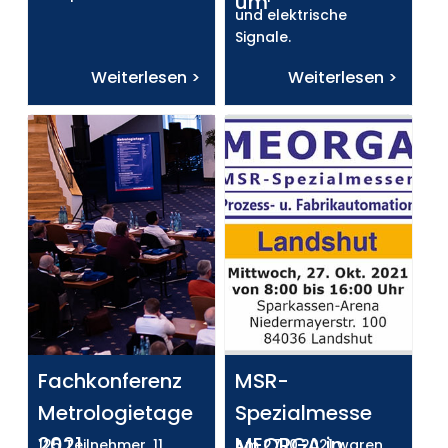
um
und elektrische
Signale.
Weiterlesen >
Weiterlesen >
Fachkonferenz
MSR-
Metrologietage
Spezialmesse
2021
MEORGA in
125 Teilnehmer, 11
Am 27.10.2021 waren