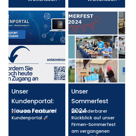
Unser
Unser
Kundenportal:
Sommerfest
Neues Feature!
2024
Neues Feature im
Ein wunderbarer
Kundenportal
Rückblick auf unser
Firmen-Sommerfest
am vergangenen