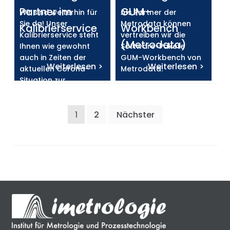
Partner im
GUM-
Wir sind weiterhin für
Als Partner der
Sie da! Unser
Metrodata können
Kalibrierservice
Workbench
Kalibrierservice steht
vertreiben wir die
(Metrodata)
Ihnen wie gewohnt
Software-Pakete
auch in Zeiten der
GUM-Workbench von
Weiterlesen >
Weiterlesen >
aktuellen Corona-
Metrodata.
Situation zur
Verfügung.
Seitennummerierung
1
2
Nächster
der
Beiträge