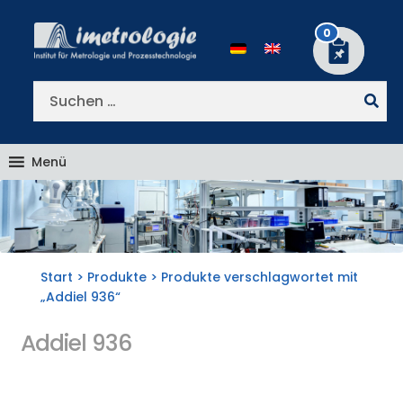
Zur
Zum
Navigation
Inhalt
0
springen
springen
Suchen
nach:
Menü
Start
>
Produkte
> Produkte verschlagwortet mit
„Addiel 936“
Addiel 936