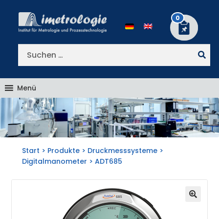
Zur
Zum
Navigation
Inhalt
0
springen
springen
Suchen
nach:
Menü
Start
>
Produkte
>
Druckmesssysteme
>
Digitalmanometer
> ADT685