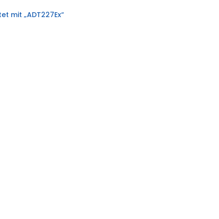
et mit „ADT227Ex“