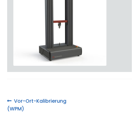
Beitragsnavigation
Vorheriger
Vor-Ort-Kalibrierung
Beitrag:
(WPM)