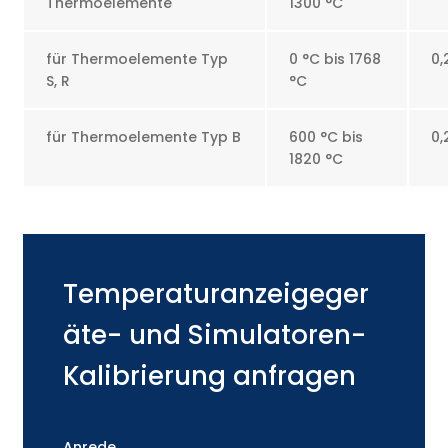
Thermoelemente
1300 °C
für Thermoelemente Typ
0 °C bis 1768
0,
S, R
°C
für Thermoelemente Typ B
600 °C bis
0,
1820 °C
Temperaturanzeigeger
äte- und Simulatoren-
Kalibrierung
anfragen
Anrede