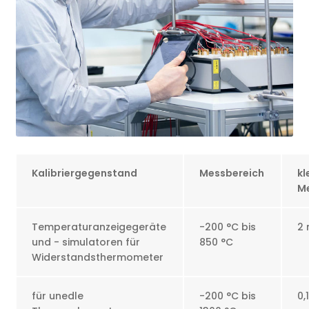
Kalibriergegenstand
Messbereich
kl
Me
Temperaturanzeigegeräte
-200 °C bis
2
und - simulatoren für
850 °C
Widerstandsthermometer
für unedle
-200 °C bis
0,